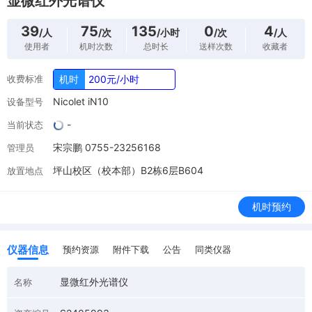
显微红外光谱仪
39
75
135
0
4
/人
/次
/小时
/次
/人
使用者
机时次数
总时长
送样次数
收藏者
收费标准
机时
200元/小时
Nicolet iN10
设备型号
-
当前状态
宋宗鹏 0755-23256168
管理员
坪山校区（校本部）B2栋6层B604
放置地点
机时预约
仪器信息
预约资源
附件下载
公告
同类仪器
显微红外光谱仪
名称