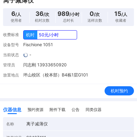
离子减薄仪
6
36
989
0
15
/人
/次
/小时
/次
/人
使用者
机时次数
总时长
送样次数
收藏者
收费标准
机时
50元/小时
Fischione 1051
设备型号
-
当前状态
闫志刚 13933650920
管理员
坪山校区（校本部）B4栋1层G101
放置地点
机时预约
仪器信息
预约资源
附件下载
公告
同类仪器
离子减薄仪
名称