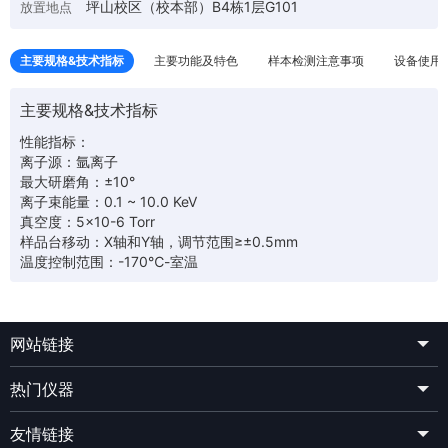
坪山校区（校本部）B4栋1层G101
放置地点
主要规格&技术指标
主要功能及特色
样本检测注意事项
设备使用
主要规格&技术指标
性能指标：
离子源：氩离子
最大研磨角：±10°
离子束能量：0.1 ~ 10.0 KeV
真空度：5×10-6 Torr
样品台移动：X轴和Y轴，调节范围≥±0.5mm
温度控制范围：-170℃-室温
网站链接
热门仪器
友情链接