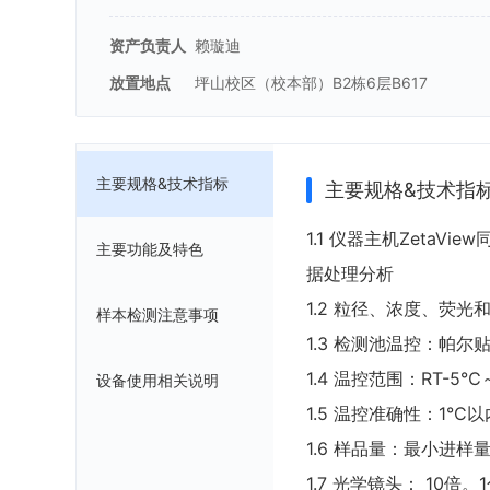
资产负责人
赖璇迪
放置地点
坪山校区（校本部）B2栋6层B617
主要规格&技术指标
主要规格&技术指
1.1 仪器主机Zeta
主要功能及特色
据处理分析
1.2 粒径、浓度、荧
样本检测注意事项
1.3 检测池温控：帕尔贴
1.4 温控范围：RT-5℃
设备使用相关说明
1.5 温控准确性：1°C以
1.6 样品量：最小进样量为
1.7 光学镜头： 10