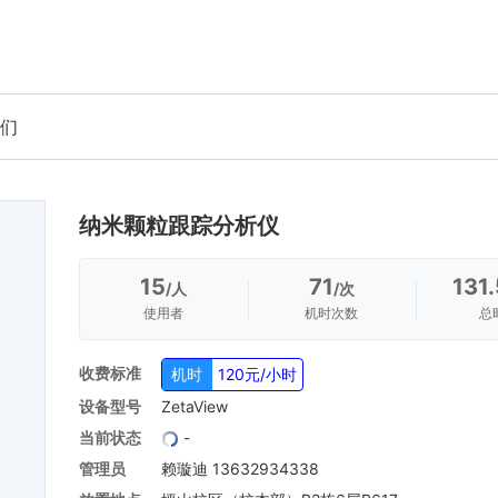
们
纳米颗粒跟踪分析仪
15
71
131.
/人
/次
使用者
机时次数
总
收费标准
机时
120元/小时
设备型号
ZetaView
当前状态
-
管理员
赖璇迪 13632934338