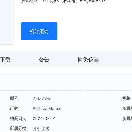
放置地点
坪山校区（校本部）B2栋6层B617
机时预约
下载
公告
同类仪器
型号
ZetaView
规格
厂家
Particle Metrix
所属
购买日期
2024-07-01
所属
所属分类
分析仪器