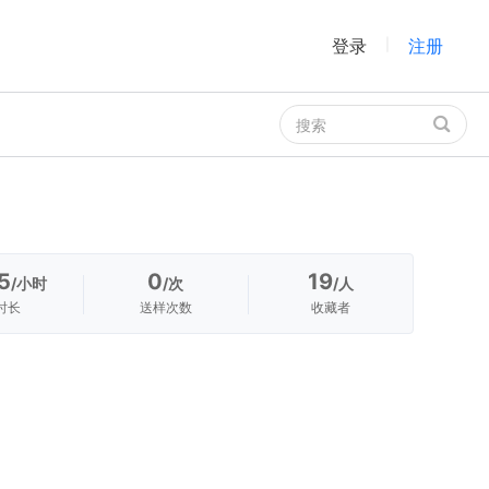
登录
注册
|
5
0
19
/小时
/次
/人
时长
送样次数
收藏者