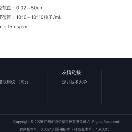
径范围：0.02～50um
度范围：10^6～10^10粒子/mL
m～15ms/cm
友情链接
液相色谱-四极杆轨道阱质谱联用仪 （高分辨）
深圳技术大学
Copyright © 2026 广州佰能信息科技有限公司 All Rights Reserved
程序版本号：6.0.57.3 [通用版本] ( 授权版本号：4.9.0.0 )
｜