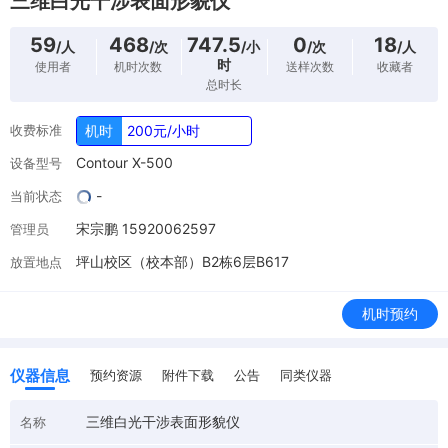
三维白光干涉表面形貌仪
59
468
747.5
0
18
/人
/次
/小
/次
/人
时
使用者
机时次数
送样次数
收藏者
总时长
收费标准
机时
200元/小时
Contour X-500
设备型号
-
当前状态
宋宗鹏 15920062597
管理员
坪山校区（校本部）B2栋6层B617
放置地点
机时预约
仪器信息
预约资源
附件下载
公告
同类仪器
三维白光干涉表面形貌仪
名称