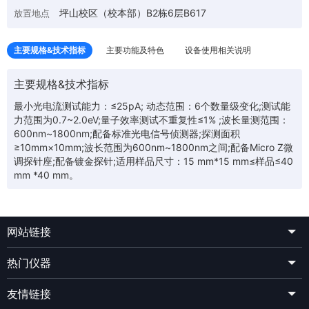
坪山校区（校本部）B2栋6层B617
放置地点
主要规格&技术指标
主要功能及特色
设备使用相关说明
主要规格&技术指标
最小光电流测试能力：≤25pA; 动态范围：6个数量级变化;测试能
力范围为0.7~2.0eV;量子效率测试不重复性≤1% ;波长量测范围：
600nm~1800nm;配备标准光电信号侦测器;探测面积
≥10mm×10mm;波长范围为600nm~1800nm之间;配备Micro Z微
调探针座;配备镀金探针;适用样品尺寸：15 mm*15 mm≤样品≤40
mm *40 mm。
网站链接
热门仪器
友情链接