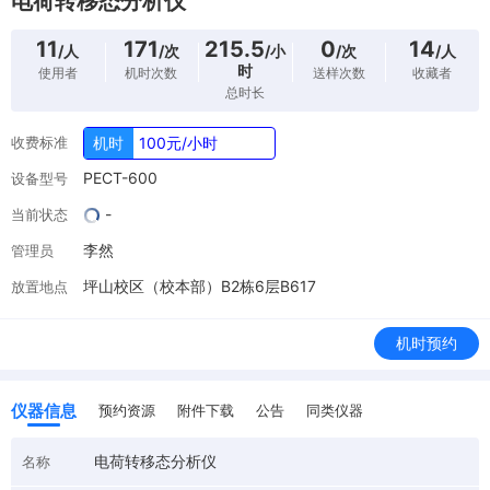
电荷转移态分析仪
11
171
215.5
0
14
/人
/次
/小
/次
/人
时
使用者
机时次数
送样次数
收藏者
总时长
收费标准
机时
100元/小时
PECT-600
设备型号
-
当前状态
李然
管理员
坪山校区（校本部）B2栋6层B617
放置地点
机时预约
仪器信息
预约资源
附件下载
公告
同类仪器
电荷转移态分析仪
名称